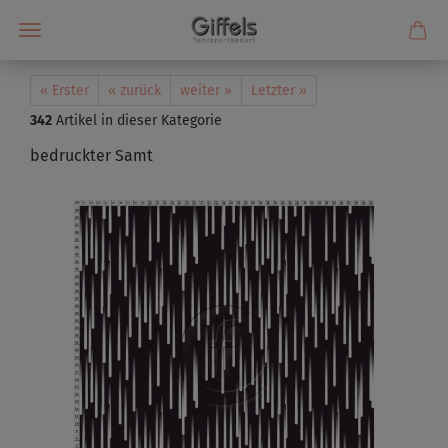
« Erster
« zurück
weiter »
Letzter »
342
Artikel in dieser Kategorie
bedruckter Samt