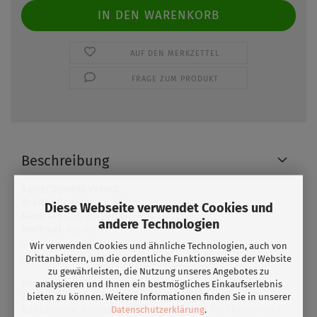
AUF DEN MERKZETTEL
FRAGE ZUM PRODUKT
Beschreibung
Samt/ Smooth Velvet:
Breite/ Gewicht
: ca. 145cm/ ca. 200g/qm
Diese Webseite verwendet Cookies und
Material:
90% Polyester/ 10% Elasthan
andere Technologien
Merkmal
: elastisch
Ein wirklich luxuriöser Druckgrund. Die Farben wirken tiefer und satter. Der
Wir verwenden Cookies und ähnliche Technologien, auch von
glatte Samt fühlt sich toll auf der Haut an.
Drittanbietern, um die ordentliche Funktionsweise der Website
zu gewährleisten, die Nutzung unseres Angebotes zu
Verwendung:
Tanzkostüme, Kostüme für Roll- &
analysieren und Ihnen ein bestmögliches Einkaufserlebnis
Eiskunstlauf,Badekleidung, Sportkleidung,
bieten zu können. Weitere Informationen finden Sie in unserer
Datenschutzerklärung
.
Badeanzüge, Karneval, Tops, idealer Stoff für Theater und