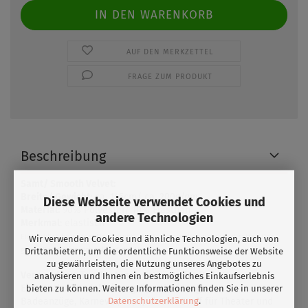
AUF DEN MERKZETTEL
FRAGE ZUM PRODUKT
Beschreibung
Samt/ Smooth Velvet:
Breite/ Gewicht
: ca. 145cm/ ca. 200g/qm
Diese Webseite verwendet Cookies und
Material:
90% Polyester/ 10% Elasthan
andere Technologien
Merkmal
: elastisch
Ein wirklich luxuriöser Druckgrund. Die Farben wirken tiefer und satter. Der
Wir verwenden Cookies und ähnliche Technologien, auch von
glatte Samt fühlt sich toll auf der Haut an.
Drittanbietern, um die ordentliche Funktionsweise der Website
zu gewährleisten, die Nutzung unseres Angebotes zu
Verwendung:
Tanzkostüme, Kostüme für Roll- &
analysieren und Ihnen ein bestmögliches Einkaufserlebnis
Eiskunstlauf,Badekleidung, Sportkleidung,
bieten zu können. Weitere Informationen finden Sie in unserer
Datenschutzerklärung
.
Badeanzüge, Karneval, Tops, idealer Stoff für Theater und