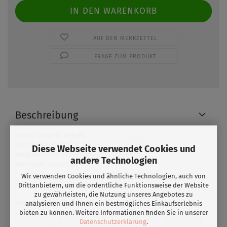
AUF DEN MERKZETTEL
FRAGE ZUM PRODUKT
Beschreibung
Samt/ Smooth Velvet:
Breite/ Gewicht
: ca. 145cm/ ca. 200g/qm
Diese Webseite verwendet Cookies und
Material:
90% Polyester/ 10% Elasthan
andere Technologien
Merkmal
: elastisch
Ein wirklich luxuriöser Druckgrund. Die Farben wirken tiefer und satter. Der
Wir verwenden Cookies und ähnliche Technologien, auch von
glatte Samt fühlt sich toll auf der Haut an.
Drittanbietern, um die ordentliche Funktionsweise der Website
zu gewährleisten, die Nutzung unseres Angebotes zu
Verwendung:
Tanzkostüme, Kostüme für Roll- &
analysieren und Ihnen ein bestmögliches Einkaufserlebnis
Eiskunstlauf,Badekleidung, Sportkleidung,
bieten zu können. Weitere Informationen finden Sie in unserer
Datenschutzerklärung
.
Badeanzüge, Karneval, Tops, idealer Stoff für Theater und