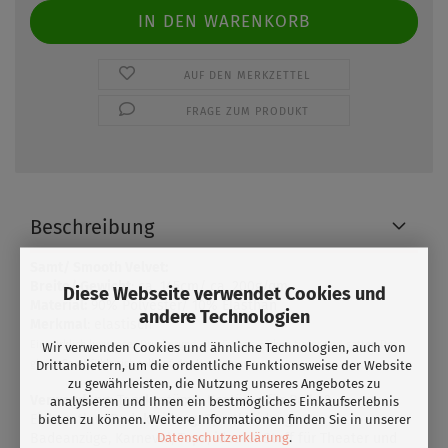
AUF DEN MERKZETTEL
FRAGE ZUM PRODUKT
Beschreibung
Samt/ Smooth Velvet:
Breite/ Gewicht
: ca. 145cm/ ca. 200g/qm
Diese Webseite verwendet Cookies und
Material:
90% Polyester/ 10% Elasthan
andere Technologien
Merkmal
: elastisch
Ein wirklich luxuriöser Druckgrund. Die Farben wirken tiefer und satter. Der
Wir verwenden Cookies und ähnliche Technologien, auch von
glatte Samt fühlt sich toll auf der Haut an.
Drittanbietern, um die ordentliche Funktionsweise der Website
zu gewährleisten, die Nutzung unseres Angebotes zu
Verwendung:
Tanzkostüme, Kostüme für Roll- &
analysieren und Ihnen ein bestmögliches Einkaufserlebnis
Eiskunstlauf,Badekleidung, Sportkleidung,
bieten zu können. Weitere Informationen finden Sie in unserer
Datenschutzerklärung
.
Badeanzüge, Karneval, Tops, idealer Stoff für Theater und