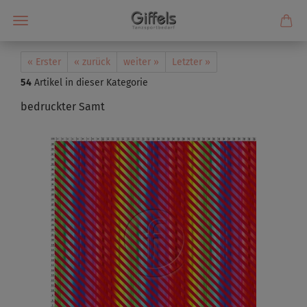
« Erster
« zurück
weiter »
Letzter »
54
Artikel in dieser Kategorie
bedruckter Samt