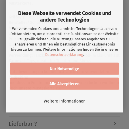
.
Musterkarte
Diese Webseite verwendet Cookies und
Größe/
Ø
: SS20/ ca.4,7mm
andere Technologien
Hersteller/ Schliff:
Preciosa / Maxima
Merkmal
:Die Steine besitzen schon eine Klebefläche und
Wir verwenden Cookies und ähnliche Technologien, auch von
werden durch Hitze angebracht .
Drittanbietern, um die ordentliche Funktionsweise der Website
Preciosa Maxima Strass überzeugt durch seine Brillanz und
zu gewährleisten, die Nutzung unseres Angebotes zu
analysieren und Ihnen ein bestmögliches Einkaufserlebnis
Qualität. Unserer Meinung nach die beste Qualität.
bieten zu können. Weitere Informationen finden Sie in unserer
Datenschutzerklärung
.
Verwendung:
Tanzkostüme, Kostüme für Roll- & Eiskunstlauf,
Karneval, Tops, ideale für Theater und Shows. .
Nur Notwendige
Farbabweichungen können u.a. auch vom verwendeten
Bildschirm
und dessen Einstellung abhängen. Gerne schicken wir Ihnen
Alle Akzeptieren
auch unsere Musterkarte zu.
Weitere Informationen
Lieferbar ?