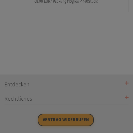
68,90 EUR/ Packung (10gros -1440Stück)
Entdecken
Unsere Stores
Rechtliches
Öffnungszeiten
AGB
Datenschutz
VERTRAG WIDERRUFEN
Impressum
Widerrufsrecht