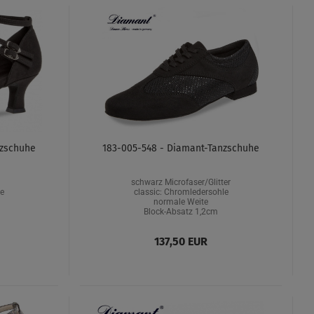
nzschuhe
183-005-548 - Diamant-Tanzschuhe
schwarz Microfaser/Glitter
e
classic: Chromledersohle
normale Weite
Block-Absatz 1,2cm
137,50 EUR