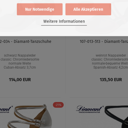
Nur Notwendige
Alle Akzeptieren
Weitere Informationen
2-034 - Diamant-Tanzschuhe
107-013-513 - Diamant-Ta
schwarz Nappaleder
weinrot Nappaleder
classic: Chromledersohle
classic: Chromledersoh
normale Weite
normale-bequeme Weit
Cuban-Absatz 3,7cm
Spanish-Absatz 4,2c
114,00 EUR
135,50 EUR
-21%