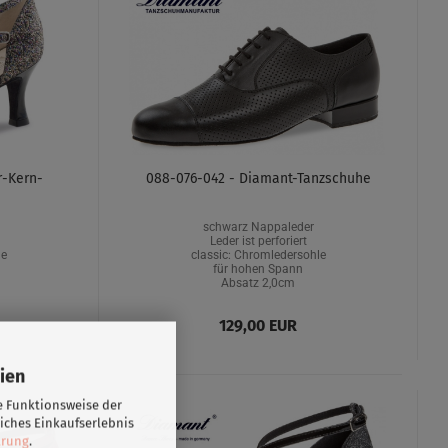
r-Kern-
088-076-042 - Diamant-Tanzschuhe
schwarz Nappaleder
Leder ist perforiert
le
classic: Chromledersohle
für hohen Spann
Absatz 2,0cm
129,00 EUR
ien
e Funktionsweise der
iches Einkaufserlebnis
ärung
.