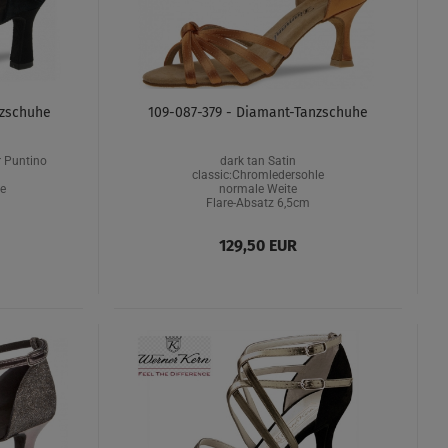
nzschuhe
109-087-379 - Diamant-Tanzschuhe
r Puntino
dark tan Satin
classic:Chromledersohle
e
normale Weite
Flare-Absatz 6,5cm
129,50 EUR