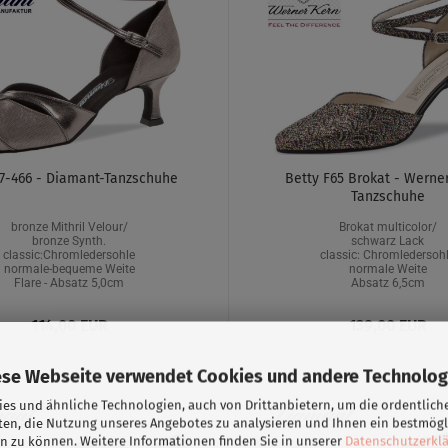
77-466 - Diamant-Tanzschuhe
Betty F65 Brokat - Werne
Tanzschuhe
bronze Mithril Velour/
Brokat multicolor/
bronze Synth.
schwarz Lack
classic:Chromledersohle
classic: Chromledersoh
normale-bequeme Weite
normale Weite
Flare - Absatz 5,0cm
Absatz 6,5cm
114,00 EUR
139,00 EUR
ese Webseite verwendet Cookies und andere Technolog
es und ähnliche Technologien, auch von Drittanbietern, um die ordentlich
ten, die Nutzung unseres Angebotes zu analysieren und Ihnen ein bestmögl
n zu können. Weitere Informationen finden Sie in unserer
Datenschutzerkl