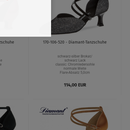
nzschuhe
170-106-520 - Diamant-Tanzschuhe
schwarz-silber Brokat/
le
schwarz Lack
e
classic: Chromledersohle
m
normale Weite
Flare-Absatz 5,0cm
114,00 EUR