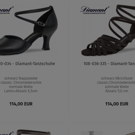
0-034 - Diamant-Tanzschuhe
108-036-335 - Diamant-Ta
schwarz Nappaleder
schwarz Microfaser
classic: Chromledersohle
classic:Chromledersohl
normale Weite
schmale Weite
Latino-Absatz 6,5cm
Absatz 5,0 cm
114,00 EUR
114,00 EUR