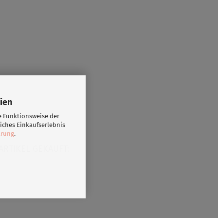
ien
e Funktionsweise der
iches Einkaufserlebnis
ärung
.
ARTIKEL GEKAUFT: