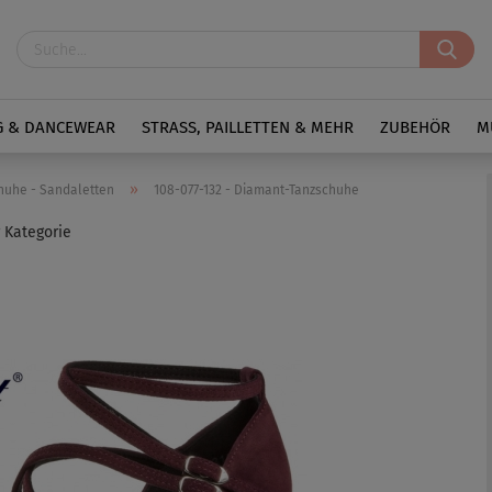
G & DANCEWEAR
STRASS, PAILLETTEN & MEHR
ZUBEHÖR
M
»
huhe - Sandaletten
108-077-132 - Diamant-Tanzschuhe
r Kategorie