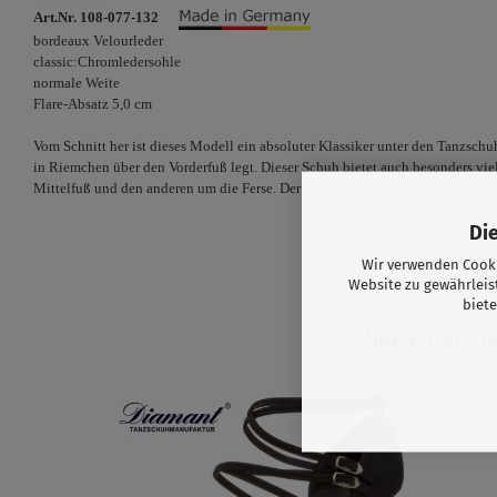
Art.Nr. 108-077-132
bordeaux Velourleder
classic:Chromledersohle
normale Weite
Flare-Absatz 5,0 cm
Vom Schnitt her ist dieses Modell ein absoluter Klassiker unter den Tanzschuh
in Riemchen über den Vorderfuß legt. Dieser Schuh bietet auch besonders vie
Mittelfuß und den anderen um die Ferse. Der 5cm hohe Absatz bietet eine her
Di
Wir verwenden Cooki
Website zu gewährleis
biete
KUNDEN, WELCHE 