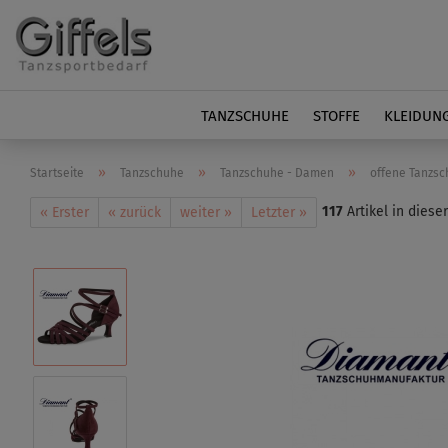
TANZSCHUHE
STOFFE
KLEIDUN
»
»
»
Startseite
Tanzschuhe
Tanzschuhe - Damen
offene Tanzsc
117
Artikel in diese
« Erster
« zurück
weiter »
Letzter »