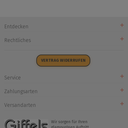
Entdecken
Unsere Stores
Rechtliches
Öffnungszeiten
AGB
Datenschutz
VERTRAG WIDERRUFEN
Impressum
Widerrufsrecht
Service
Zahlarten
Zahlungsarten
Rückrufservice
Umtausch/Rücksendung
Versandarten
Liefer- & Versandkosten
Wir sorgen für Ihren
glamourösen Auftritt