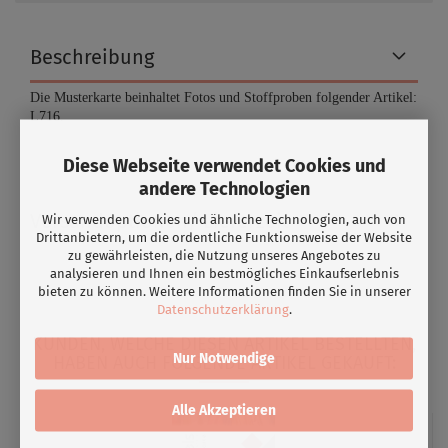
Beschreibung
Die Musterkarte beinhaltet Fotos und Stoffproben folgender Artikel:
L716
.
Diese Webseite verwendet Cookies und
andere Technologien
Versandoptionen/ Lieferzeit
Wir verwenden Cookies und ähnliche Technologien, auch von
Drittanbietern, um die ordentliche Funktionsweise der Website
zu gewährleisten, die Nutzung unseres Angebotes zu
analysieren und Ihnen ein bestmögliches Einkaufserlebnis
bieten zu können. Weitere Informationen finden Sie in unserer
Datenschutzerklärung
.
KUNDEN, WELCHE DIESEN ARTIKEL BESTELLTEN,
Nur Notwendige
HABEN AUCH FOLGENDE ARTIKEL GEKAUFT:
Alle Akzeptieren