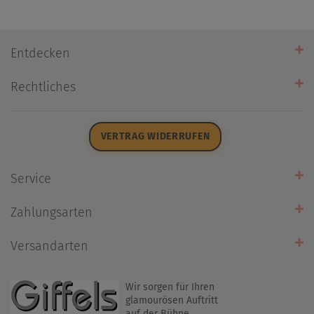
Entdecken
Unsere Stores
Rechtliches
Öffnungszeiten
AGB
Datenschutz
VERTRAG WIDERRUFEN
Impressum
Widerrufsrecht
Service
Zahlarten
Zahlungsarten
Rückrufservice
Umtausch/Rücksendung
Versandarten
Liefer- & Versandkosten
Wir sorgen für Ihren
glamourösen Auftritt
auf der Bühne.