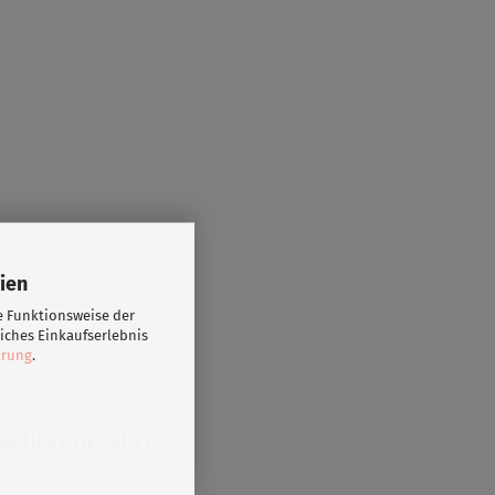
ien
e Funktionsweise der
iches Einkaufserlebnis
ärung
.
ARTIKEL GEKAUFT: