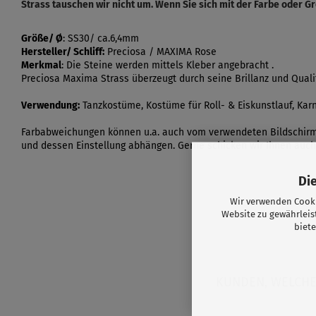
Strass tauschen wir nicht um. Wenn Sie sich mit der Farbe oder Gr
Größe/
Ø
: SS30/ ca.6,4mm
Hersteller/ Schliff:
Preciosa / MAXIMA Rose
Merkmal
: Die Steine werden mittels Kleber angebracht .
Preciosa Maxima Strass überzeugt durch seine Brillanz und Quali
Verwendung:
Tanzkostüme, Kostüme für Roll- & Eiskunstlauf, Karne
Farbabweichungen können u.a. auch vom verwendeten Bildschir
und dessen Einstellung abhängen. Gerne schicken wir Ihnen auch
Di
Wir verwenden Cooki
Website zu gewährleis
biete
KUNDEN, WELCHE 