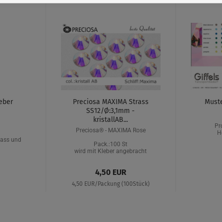
eber
Preciosa MAXIMA Strass
Muste
SS12/Ø:3,1mm -
kristallAB...
Pr
Preciosa® - MAXIMA Rose
H
rass und
Pack.:100 St
wird mit Kleber angebracht
4,50 EUR
4,50 EUR/Packung (100Stück)