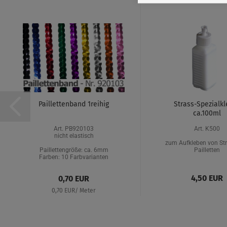
Paillettenband 1reihig
Strass-Spezialkl
ca.100ml
Art. PB920103
Art. K500
nicht elastisch
zum Aufkleben von St
Paillettengröße: ca. 6mm
Pailletten
Farben: 10 Farbvarianten
4,50 EUR
0,70 EUR
0,70 EUR/ Meter