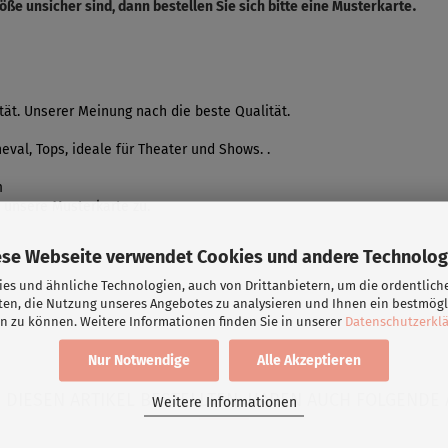
.
öße unsicher sind, dann bestellen Sie sich bitte eine Musterkarte
tät. Unserer Meinung nach die beste Qualität.
val, Tops, ideale für Theater und Shows. .
m
 unsere Musterkarte zu.
ese Webseite verwendet Cookies und andere Technolog
es und ähnliche Technologien, auch von Drittanbietern, um die ordentlich
ten, die Nutzung unseres Angebotes zu analysieren und Ihnen ein bestmögl
n zu können. Weitere Informationen finden Sie in unserer
Datenschutzerkl
Nur Notwendige
Alle Akzeptieren
DIESEN ARTIKEL BESTELLTEN, HABEN AUCH FOLGENDE 
Weitere Informationen