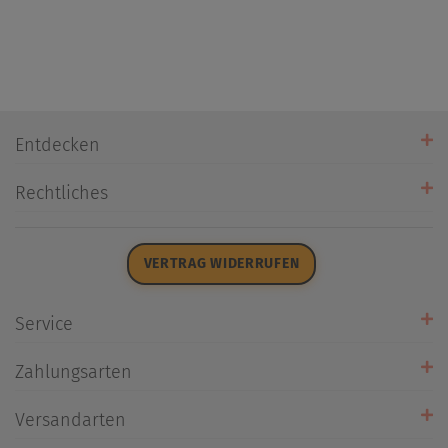
Entdecken
Unsere Stores
Rechtliches
Öffnungszeiten
AGB
Datenschutz
VERTRAG WIDERRUFEN
Impressum
Widerrufsrecht
Service
Zahlarten
Zahlungsarten
Rückrufservice
Umtausch/Rücksendung
Versandarten
Liefer- & Versandkosten