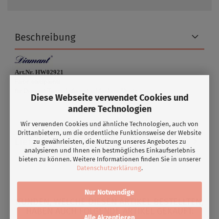
Beschreibung
Art.Nr. HW02921
Farbe:transparent
für Diamant Tanzschuhe mit schlankem Absatz
Diese Webseite verwendet Cookies und
andere Technologien
Wir verwenden Cookies und ähnliche Technologien, auch von
Drittanbietern, um die ordentliche Funktionsweise der Website
Lieferbar?
zu gewährleisten, die Nutzung unseres Angebotes zu
analysieren und Ihnen ein bestmögliches Einkaufserlebnis
bieten zu können. Weitere Informationen finden Sie in unserer
Datenschutzerklärung
.
Nur Notwendige
KUNDEN, WELCHE DIESEN ARTIKEL BESTELLTEN,
HABEN AUCH FOLGENDE ARTIKEL GEKAUFT:
Alle Akzeptieren