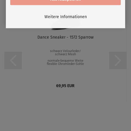
Weitere Informationen
Dance Sneaker - 1572 Sparrow
schwarz Velourleder/
schwarz Mesh
normale-bequeme Weite
flexible Chromleder-Sohle
69,95 EUR